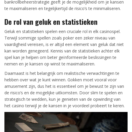
bankrollbeheerstrategie geeft je de mogelijkheid om je kansen
te maximaliseren en tegelijkertijd de risico’s te minimaliseren.
De rol van geluk en statistieken
Geluk en statistieken spelen een cruciale rol in elk casinospel.
Terwijl sommige spellen zoals poker een zeker niveau van
vaardigheid vereisen, is er altijd een element van geluk dat niet
kan worden genegeerd. Kennis van de statistieken achter elk
spel kan je helpen om beter geïnformeerde beslissingen te
nemen en je kansen op winst te maximaliseren.
Daarnaast is het belangrijk om realistische verwachtingen te
hebben over wat je kunt winnen. Gokken moet vooral voor
amusement zijn, dus het is essentieel om je bewust te zijn van
de risico’s en de mogelijke uitkomsten. Door slim te spelen en
strategisch te wedden, kun je genieten van de opwinding van
het casino terwijl je de kansen in je voordeel probeert te keren.