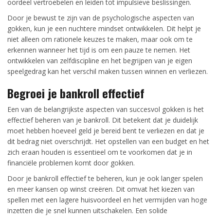
oordeel vertroebelen en leiden tot impulsieve beslissingen.
Door je bewust te zijn van de psychologische aspecten van
gokken, kun je een nuchtere mindset ontwikkelen. Dit helpt je
niet alleen om rationele keuzes te maken, maar ook om te
erkennen wanneer het tijd is om een pauze te nemen. Het
ontwikkelen van zelfdiscipline en het begrijpen van je eigen
speelgedrag kan het verschil maken tussen winnen en verliezen.
Begroei je bankroll effectief
Een van de belangrijkste aspecten van succesvol gokken is het
effectief beheren van je bankroll. Dit betekent dat je duidelijk
moet hebben hoeveel geld je bereid bent te verliezen en dat je
dit bedrag niet overschrijdt. Het opstellen van een budget en het
zich eraan houden is essentieel om te voorkomen dat je in
financiële problemen komt door gokken.
Door je bankroll effectief te beheren, kun je ook langer spelen
en meer kansen op winst creëren. Dit omvat het kiezen van
spellen met een lagere huisvoordeel en het vermijden van hoge
inzetten die je snel kunnen uitschakelen. Een solide