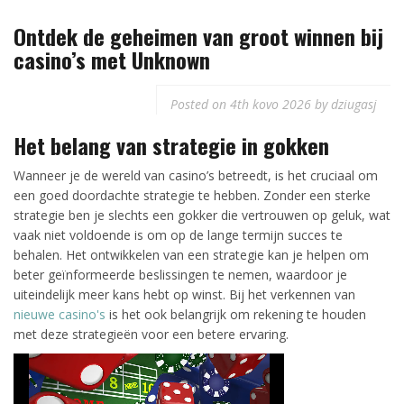
Ontdek de geheimen van groot winnen bij
casino’s met Unknown
Posted on
4th kovo 2026
by
dziugasj
Het belang van strategie in gokken
Wanneer je de wereld van casino’s betreedt, is het cruciaal om
een goed doordachte strategie te hebben. Zonder een sterke
strategie ben je slechts een gokker die vertrouwen op geluk, wat
vaak niet voldoende is om op de lange termijn succes te
behalen. Het ontwikkelen van een strategie kan je helpen om
beter geïnformeerde beslissingen te nemen, waardoor je
uiteindelijk meer kans hebt op winst. Bij het verkennen van
nieuwe casino's
is het ook belangrijk om rekening te houden
met deze strategieën voor een betere ervaring.