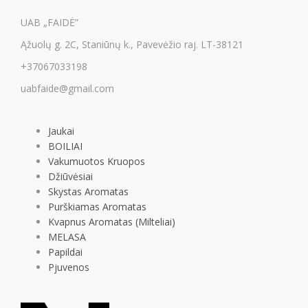
UAB „FAIDĖ”
Ąžuolų g. 2C, Staniūnų k., Pavevėžio raj. LT-38121
+37067033198
uabfaide@gmail.com
Jaukai
BOILIAI
Vakumuotos Kruopos
Džiūvėsiai
Skystas Aromatas
Purškiamas Aromatas
Kvapnus Aromatas (Milteliai)
MELASA
Papildai
Pjuvenos