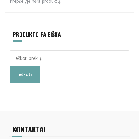
Krepšelyje nėra produktų.
PRODUKTO PAIEIŠKA
Ieškoti:
Ieškoti
KONTAKTAI