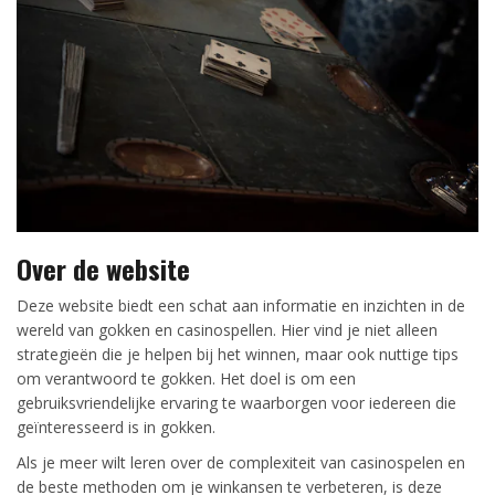
Over de website
Deze website biedt een schat aan informatie en inzichten in de
wereld van gokken en casinospellen. Hier vind je niet alleen
strategieën die je helpen bij het winnen, maar ook nuttige tips
om verantwoord te gokken. Het doel is om een
gebruiksvriendelijke ervaring te waarborgen voor iedereen die
geïnteresseerd is in gokken.
Als je meer wilt leren over de complexiteit van casinospelen en
de beste methoden om je winkansen te verbeteren, is deze