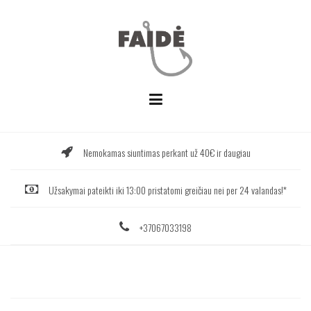
Skip
to
content
Nemokamas siuntimas perkant už 40€ ir daugiau
Užsakymai pateikti iki 13:00 pristatomi greičiau nei per 24 valandas!*
+37067033198