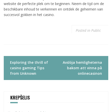
website de perfecte plek om te beginnen. Neem de tijd om de
beschikbare inhoud te verkennen en ontdek de geheimen van
succesvol gokken in het casino.
Posted in
Public
Navigacija
Exploring the thrill of
Avslöja hemligheterna
tarp
casino gaming Tips
bakom att vinna på
įrašų
from Unknown
onlinecasinon
KREPŠELIS