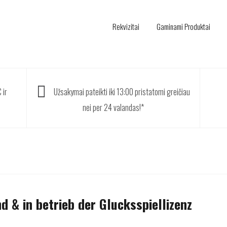
Rekvizitai
Gaminami Produktai
 ir
Užsakymai pateikti iki 13:00 pristatomi greičiau
nei per 24 valandas!*
d & in betrieb der Glucksspiellizenz