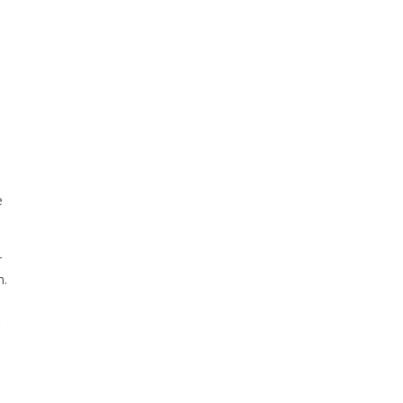
e
r
n.