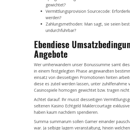
gewichtet?
Vermittlungsprovision Sourcecode: Erforderli
werden?
Zahlungsmethoden: Man sagt, sie seien be
undurchfuhrbar?
Ebendiese Umsatzbedingun
Angebote
Wer umherwandern unser Bonussumme samt diessei
in einem festgelegten Phase angewandten bestimmt
einsatz von diesseitigen Promotionen hinten arbeite
diese es zuteil werden lassen, unter zuhilfenahme 
Casinospiele homogen gewichtet bzw. tragen nicht 
Achtet darauf: Ihr musst diesseitigen Vermittlungsge
seltenen Kasino Echtgeld Maklercourtage exklusiv
haben kaum nachdem spendieren.
Summa summarum sollen Gamer einander pauschal 
war. Ja selbige lagern veranstaltung, hinein welch