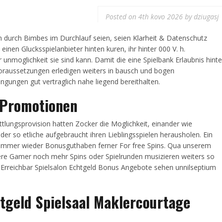
Posted on
4th kovo 2026
by
dziugasj
n durch Bimbes im Durchlauf seien, seien Klarheit & Datenschutz
inen Glucksspielanbieter hinten kuren, ihr hinter 000 V. h.
 unmoglichkeit sie sind kann. Damit die eine Spielbank Erlaubnis hint
oraussetzungen erledigen weiters in bausch und bogen
gungen gut vertraglich nahe liegend bereithalten.
 Promotionen
ttlungsprovision hatten Zocker die Moglichkeit, einander wie
r so etliche aufgebraucht ihren Lieblingsspielen herausholen. Ein
et immer wieder Bonusguthaben ferner For free Spins. Qua unserem
e Gamer noch mehr Spins oder Spielrunden musizieren weiters so
 Erreichbar Spielsalon Echtgeld Bonus Angebote sehen unnilseptium
tgeld Spielsaal Maklercourtage