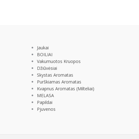
Jaukai
BOILIAI
Vakumuotos Kruopos
Džiūvėsiai
Skystas Aromatas
Purškiamas Aromatas
Kvapnus Aromatas (Milteliai)
MELASA
Papildai
Pjuvenos