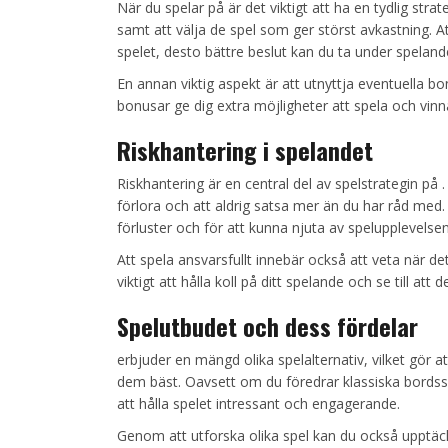
När du spelar på är det viktigt att ha en tydlig strat
samt att välja de spel som ger störst avkastning. 
spelet, desto bättre beslut kan du ta under speland
En annan viktig aspekt är att utnyttja eventuella
bonusar ge dig extra möjligheter att spela och vinn
Riskhantering i spelandet
Riskhantering är en central del av spelstrategin på
förlora och att aldrig satsa mer än du har råd med.
förluster och för att kunna njuta av spelupplevelsen
Att spela ansvarsfullt innebär också att veta när de
viktigt att hålla koll på ditt spelande och se till att de
Spelutbudet och dess fördelar
erbjuder en mängd olika spelalternativ, vilket gör a
dem bäst. Oavsett om du föredrar klassiska bordsspel
att hålla spelet intressant och engagerande.
Genom att utforska olika spel kan du också upptäcka