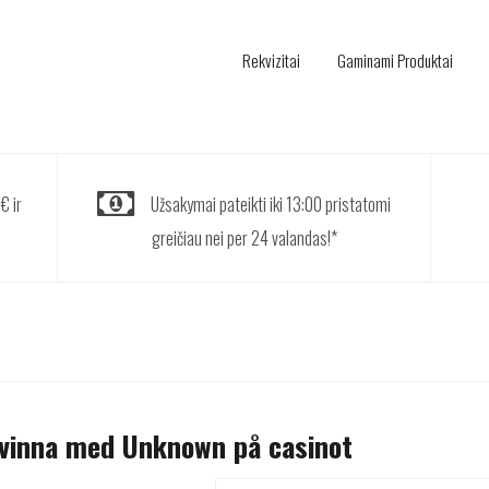
Rekvizitai
Gaminami Produktai
€ ir
Užsakymai pateikti iki 13:00 pristatomi
greičiau nei per 24 valandas!*
t vinna med Unknown på casinot