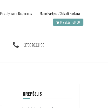
Pristatymas ir Grąžinimas
Mano Paskyra / Sukurti Paskyra
0 prekės -
€
0.00
+37067033198
KREPŠELIS