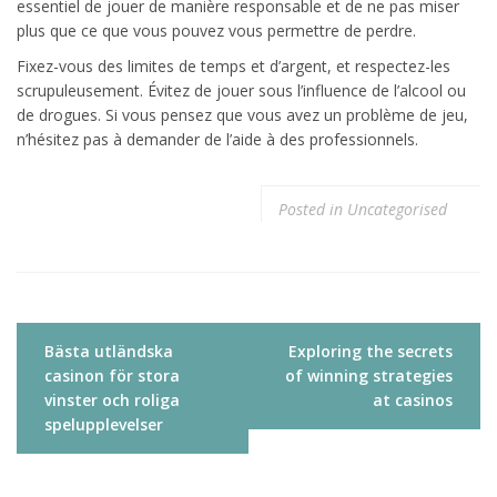
essentiel de jouer de manière responsable et de ne pas miser
plus que ce que vous pouvez vous permettre de perdre.
Fixez-vous des limites de temps et d’argent, et respectez-les
scrupuleusement. Évitez de jouer sous l’influence de l’alcool ou
de drogues. Si vous pensez que vous avez un problème de jeu,
n’hésitez pas à demander de l’aide à des professionnels.
Posted in
Uncategorised
Navigacija
Bästa utländska
Exploring the secrets
tarp
casinon för stora
of winning strategies
įrašų
vinster och roliga
at casinos
spelupplevelser