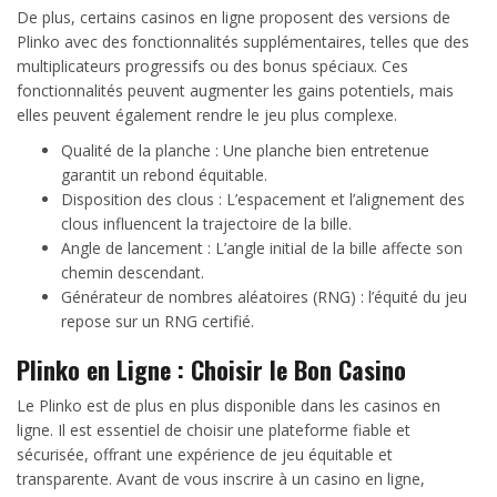
De plus, certains casinos en ligne proposent des versions de
Plinko avec des fonctionnalités supplémentaires, telles que des
multiplicateurs progressifs ou des bonus spéciaux. Ces
fonctionnalités peuvent augmenter les gains potentiels, mais
elles peuvent également rendre le jeu plus complexe.
Qualité de la planche : Une planche bien entretenue
garantit un rebond équitable.
Disposition des clous : L’espacement et l’alignement des
clous influencent la trajectoire de la bille.
Angle de lancement : L’angle initial de la bille affecte son
chemin descendant.
Générateur de nombres aléatoires (RNG) : l’équité du jeu
repose sur un RNG certifié.
Plinko en Ligne : Choisir le Bon Casino
Le Plinko est de plus en plus disponible dans les casinos en
ligne. Il est essentiel de choisir une plateforme fiable et
sécurisée, offrant une expérience de jeu équitable et
transparente. Avant de vous inscrire à un casino en ligne,