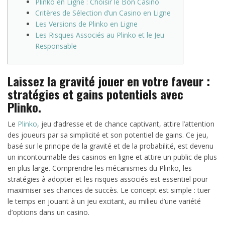
Plinko en Ligne : Choisir le Bon Casino
Critères de Sélection d’un Casino en Ligne
Les Versions de Plinko en Ligne
Les Risques Associés au Plinko et le Jeu
Responsable
Laissez la gravité jouer en votre faveur :
stratégies et gains potentiels avec
Plinko.
Le
Plinko
, jeu d’adresse et de chance captivant, attire l’attention
des joueurs par sa simplicité et son potentiel de gains. Ce jeu,
basé sur le principe de la gravité et de la probabilité, est devenu
un incontournable des casinos en ligne et attire un public de plus
en plus large. Comprendre les mécanismes du Plinko, les
stratégies à adopter et les risques associés est essentiel pour
maximiser ses chances de succès. Le concept est simple : tuer
le temps en jouant à un jeu excitant, au milieu d’une variété
d’options dans un casino.