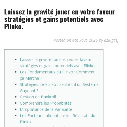
Laissez la gravité jouer en votre faveur
stratégies et gains potentiels avec
Plinko.
Posted on
4th kovo 2026
by
dziugasj
Laissez la gravité jouer en votre faveur :
stratégies et gains potentiels avec Plinko.
Les Fondamentaux du Plinko : Comment
ça Marche ?
Stratégies de Plinko : Existe-t-il un Système
Gagnant ?
Gestion de Bankroll
Comprendre les Probabilités
L’importance de la Variabilité
Les Facteurs Influant sur les Résultats du
Plinko