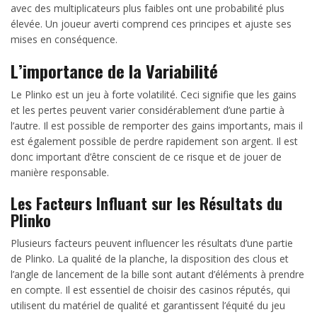
avec des multiplicateurs plus faibles ont une probabilité plus
élevée. Un joueur averti comprend ces principes et ajuste ses
mises en conséquence.
L’importance de la Variabilité
Le Plinko est un jeu à forte volatilité. Ceci signifie que les gains
et les pertes peuvent varier considérablement d’une partie à
l’autre. Il est possible de remporter des gains importants, mais il
est également possible de perdre rapidement son argent. Il est
donc important d’être conscient de ce risque et de jouer de
manière responsable.
Les Facteurs Influant sur les Résultats du
Plinko
Plusieurs facteurs peuvent influencer les résultats d’une partie
de Plinko. La qualité de la planche, la disposition des clous et
l’angle de lancement de la bille sont autant d’éléments à prendre
en compte. Il est essentiel de choisir des casinos réputés, qui
utilisent du matériel de qualité et garantissent l’équité du jeu