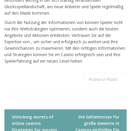
besonders wichtig in der sich ständig verändernden
Glücksspiellandschaft, wo neue Anbieter und Spiele regelmäßig
auf den Markt kommen.
Durch die Nutzung der Informationen von können Spieler nicht
nur ihre Wettstrategien optimieren, sondern auch die besten
Angebote und Aktionen entdecken. Vertrauen Sie auf die
Expertise von , um sicher und erfolgreich zu wetten und Ihre
Gewinnchancen zu maximieren. Mit den richtigen Informationen
und Strategien können Sie im Casino erfolgreich sein und Ihre
Spielerfahrung auf ein neues Level heben.
Posted in
Public
Navigacija
Unlocking secrets of
Die Geheimnisse für
tarp
online casinos
große Gewinne in
įrašų
Strategies for success
Casinos enthüllen Ein