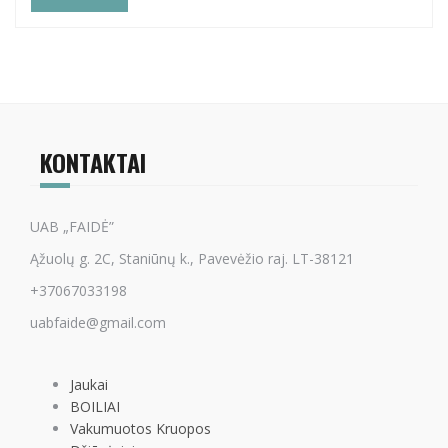
KONTAKTAI
UAB „FAIDĖ”
Ąžuolų g. 2C, Staniūnų k., Pavevėžio raj. LT-38121
+37067033198
uabfaide@gmail.com
Jaukai
BOILIAI
Vakumuotos Kruopos