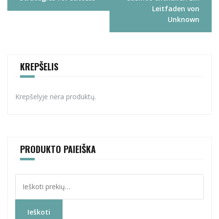
Leitfaden von
Unknown
KREPŠELIS
Krepšelyje nėra produktų.
PRODUKTO PAIEIŠKA
Ieškoti:
Ieškoti