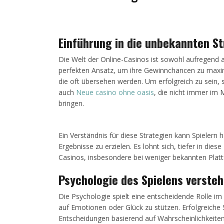
Einführung in die unbekannten S
Die Welt der Online-Casinos ist sowohl aufregend a
perfekten Ansatz, um ihre Gewinnchancen zu maxim
die oft übersehen werden. Um erfolgreich zu sein, s
auch
Neue casino ohne oasis
, die nicht immer im 
bringen.
Ein Verständnis für diese Strategien kann Spielern h
Ergebnisse zu erzielen. Es lohnt sich, tiefer in die
Casinos, insbesondere bei weniger bekannten Plat
Psychologie des Spielens verste
Die Psychologie spielt eine entscheidende Rolle im 
auf Emotionen oder Glück zu stützen. Erfolgreiche 
Entscheidungen basierend auf Wahrscheinlichkeiten