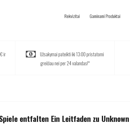
Rekvizitai
Gaminami Produktai
€ ir
Užsakymai pateikti iki 13:00 pristatomi
greičiau nei per 24 valandas!*
Spiele entfalten Ein Leitfaden zu Unknown