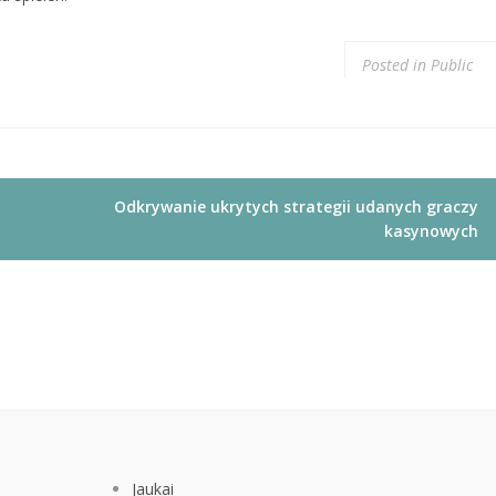
Posted in
Public
Odkrywanie ukrytych strategii udanych graczy
kasynowych
Jaukai