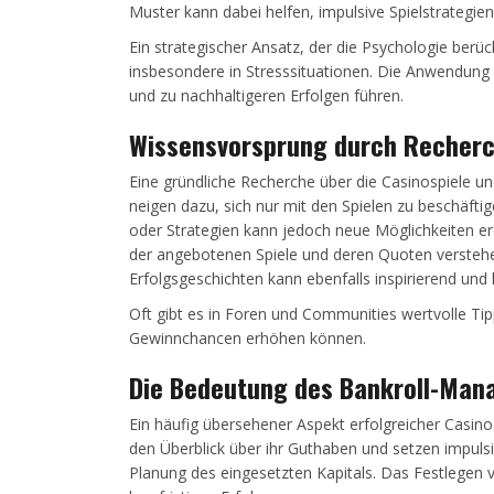
Muster kann dabei helfen, impulsive Spielstrategie
Ein strategischer Ansatz, der die Psychologie berüc
insbesondere in Stresssituationen. Die Anwendung
und zu nachhaltigeren Erfolgen führen.
Wissensvorsprung durch Recher
Eine gründliche Recherche über die Casinospiele un
neigen dazu, sich nur mit den Spielen zu beschäftig
oder Strategien kann jedoch neue Möglichkeiten erö
der angebotenen Spiele und deren Quoten verstehe
Erfolgsgeschichten kann ebenfalls inspirierend und l
Oft gibt es in Foren und Communities wertvolle Tipp
Gewinnchancen erhöhen können.
Die Bedeutung des Bankroll-Ma
Ein häufig übersehener Aspekt erfolgreicher Casinos
den Überblick über ihr Guthaben und setzen impulsi
Planung des eingesetzten Kapitals. Das Festlegen v