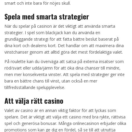
smart och inte bara för nöjes skull.
Spela med smarta strategier
När du spelar på casinon är det viktigt att använda smarta
strategier. I spel som blackjack kan du använda en
grundläggande strategi för att fatta bättre beslut baserat på
dina kort och dealerns kort. Det handlar om att maximera dina
vinstchanser genom att alltid göra det mest fördelaktiga valet.
På roulette kan du överväga att satsa på externa insatser som
röd/svart eller udda/jämn för att öka dina chanser till mindre,
men mer konsekventa vinster. Att spela med strategier ger inte
bara en bättre chans till vinst, utan också en mer
tillfredsställande spelupplevelse.
Att välja rätt casino
Valet av casino är en annan viktig faktor för att lyckas som
spelare. Det är viktigt att välja ett casino med bra rykte, rättvisa
spel och generösa bonusar. Många onlinecasinon erbjuder olika
promotions som kan ge dig en fördel, så se till att utnyttja