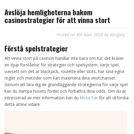
Avslöja hemligheterna bakom
casinostrategier för att vinna stort
Posted on
4th kovo 2026
by
dziugasj
Förstå spelstrategier
Att vinna stort på casinon handlar inte bara om tur; det kräver
en djup förståelse för strategier och spelsystem. Varje spel,
oavsett om det är blackjack, roulette eller slots, har sina egna
regler och metoder som kan maximera dina vinstchanser.
Genom att lära dig de grundläggande strategierna för varje spel
kan du dämpa husets fördel och förbättra dina odds. Om du är
intresserad av mer information kan du
klicka här
för att utforska
detta ämne vidare.