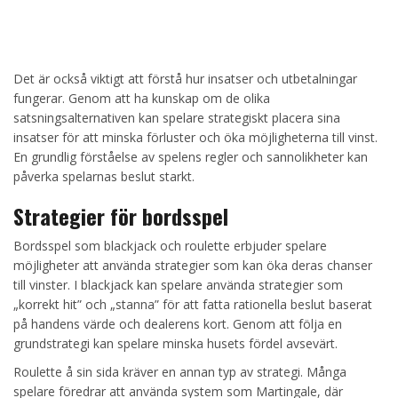
Det är också viktigt att förstå hur insatser och utbetalningar
fungerar. Genom att ha kunskap om de olika
satsningsalternativen kan spelare strategiskt placera sina
insatser för att minska förluster och öka möjligheterna till vinst.
En grundlig förståelse av spelens regler och sannolikheter kan
påverka spelarnas beslut starkt.
Strategier för bordsspel
Bordsspel som blackjack och roulette erbjuder spelare
möjligheter att använda strategier som kan öka deras chanser
till vinster. I blackjack kan spelare använda strategier som
„korrekt hit” och „stanna” för att fatta rationella beslut baserat
på handens värde och dealerens kort. Genom att följa en
grundstrategi kan spelare minska husets fördel avsevärt.
Roulette å sin sida kräver en annan typ av strategi. Många
spelare föredrar att använda system som Martingale, där