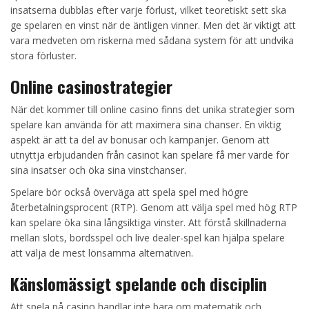
insatserna dubblas efter varje förlust, vilket teoretiskt sett ska
ge spelaren en vinst när de äntligen vinner. Men det är viktigt att
vara medveten om riskerna med sådana system för att undvika
stora förluster.
Online casinostrategier
När det kommer till online casino finns det unika strategier som
spelare kan använda för att maximera sina chanser. En viktig
aspekt är att ta del av bonusar och kampanjer. Genom att
utnyttja erbjudanden från casinot kan spelare få mer värde för
sina insatser och öka sina vinstchanser.
Spelare bör också överväga att spela spel med högre
återbetalningsprocent (RTP). Genom att välja spel med hög RTP
kan spelare öka sina långsiktiga vinster. Att förstå skillnaderna
mellan slots, bordsspel och live dealer-spel kan hjälpa spelare
att välja de mest lönsamma alternativen.
Känslomässigt spelande och disciplin
Att spela på casino handlar inte bara om matematik och