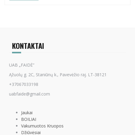
KONTAKTAI
UAB „FAIDĖ”
Ąžuolų g. 2C, Staniūnų k., Pavevėžio raj. LT-38121
+37067033198
uabfaide@gmail.com
Jaukai
BOILIAI
Vakumuotos Kruopos
Džiūvėsiai