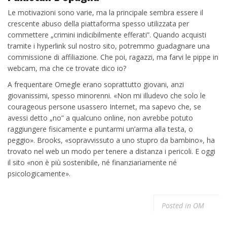
Le motivazioni sono varie, ma la principale sembra essere il
crescente abuso della piattaforma spesso utilizzata per
commettere „crimini indicibilmente efferati”. Quando acquisti
tramite i hyperlink sul nostro sito, potremmo guadagnare una
commissione di affiliazione. Che poi, ragazzi, ma farvi le pippe in
webcam, ma che ce trovate dico io?
A frequentare Omegle erano soprattutto giovani, anzi
giovanissimi, spesso minorenni. «Non mi illudevo che solo le
courageous persone usassero Internet, ma sapevo che, se
avessi detto „no” a qualcuno online, non avrebbe potuto
raggiungere fisicamente e puntarmi un’arma alla testa, o
peggio». Brooks, «sopravvissuto a uno stupro da bambino», ha
trovato nel web un modo per tenere a distanza i pericoli. E oggi
il sito «non è più sostenibile, né finanziariamente né
psicologicamente».
Posted in
OM