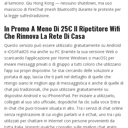
al lumicino. Giu Hong Kong — nessuno shutdown, ma uso
massiccio di FireChat (mesh Bluetooth) durante le proteste per
la legge sull’estradizione.
In Promo A Meno Di 25€ Il Ripetitore Wifi
Che Rinnova La Rete Di Casa
Questo servizio può essere utilizzato gratuitamente su Android
e iOS/iPadOS ma anche su PC (tramite la sua versione Web o
scaricando l’applicazione per Home Windows o macOS) per
inviare messaggi privati o di gruppo a tutti coloro che utilizzano
l’app sui propri dispositivi. Se stai cercando delle soluzioni a
portata di app, lascia che ti parli nel dettaglio di quelle che
ritengo siano le migliori app di messaggistica e anche di quelle di
chat più tradizionali, che puoi utilizzare gratuitamente su
dispositivi Android e su iPhone/iPad. Per iniziare a utilizzarlo,
collegati al suo sito ufficiale, dopodiché fai clic sulla voce Entra
in chat che puoi trovare situata in alto. Tra i servizi di chat online
senza registrazione di cui voglio parlarti vi è eChat, uno tra i più
utilizzati per chattare in Internet con persone provenienti da
tutta Italia. Vorresti qualche consiglio sulle migliori chat gratis