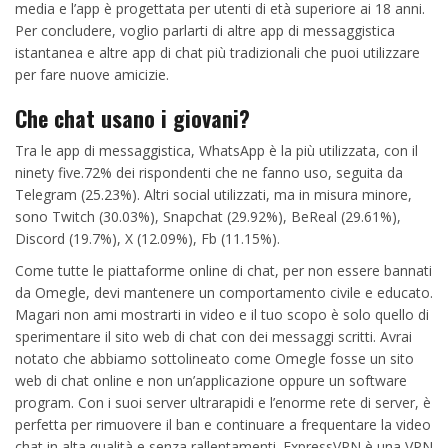
media e l’app è progettata per utenti di età superiore ai 18 anni.
Per concludere, voglio parlarti di altre app di messaggistica
istantanea e altre app di chat più tradizionali che puoi utilizzare
per fare nuove amicizie.
Che chat usano i giovani?
Tra le app di messaggistica, WhatsApp è la più utilizzata, con il
ninety five.72% dei rispondenti che ne fanno uso, seguita da
Telegram (25.23%). Altri social utilizzati, ma in misura minore,
sono Twitch (30.03%), Snapchat (29.92%), BeReal (29.61%),
Discord (19.7%), X (12.09%), Fb (11.15%).
Come tutte le piattaforme online di chat, per non essere bannati
da Omegle, devi mantenere un comportamento civile e educato.
Magari non ami mostrarti in video e il tuo scopo è solo quello di
sperimentare il sito web di chat con dei messaggi scritti. Avrai
notato che abbiamo sottolineato come Omegle fosse un sito
web di chat online e non un’applicazione oppure un software
program. Con i suoi server ultrarapidi e l’enorme rete di server, è
perfetta per rimuovere il ban e continuare a frequentare la video
chat in alta qualità e senza rallentamenti. ExpressVPN è una VPN