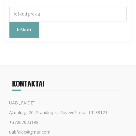
Ieškoti:
Ieškoti
KONTAKTAI
UAB „FAIDĖ”
Ąžuolų g. 2C, Staniūnų k., Pavevėžio raj. LT-38121
+37067033198
uabfaide@gmail.com