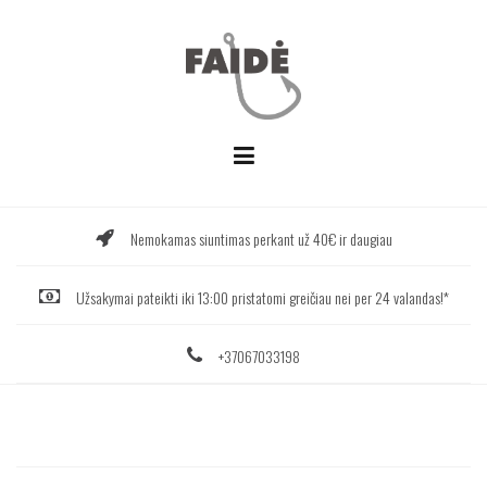
Skip
to
content
Nemokamas siuntimas perkant už 40€ ir daugiau
Užsakymai pateikti iki 13:00 pristatomi greičiau nei per 24 valandas!*
+37067033198