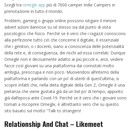
Scegli tra
omegle app
più di 7000 camper Indie Campers in
prenotazione in tutto il mondo.
Problem, gaming o gruppi online possono istigare il minore
advert azioni dannose su sé stesso sia dal punto di vista
psicologico che fisico. Perché se è vero che i ragazzi conoscono
alla perfezione tutto ciò che concerne il digitale, è essenziale
che i genitori, o i docenti, siano a conoscenza delle potenzialità
della rete e, di conseguenza, dei rischi ad essa correlati. Dunque
Omegle non è decisamente adatto ai più piccoli e, anzi, vedere
facce così giovani su una piattaforma dai connotati molto
ambigui, preoccupa e non poco. Muovendosi all’interno della
piattaforma e parlando con un po’ di utenti di quest’ultima, si
scopre infatti che, nella dieta digitale della Gen Z, Omegle è una
pietanza che viene gustata già da un bel po’ di tempo, appunto
già dall’epoca ante Covid-19. Perché se è vero che i giovani sono
tornati a riscoprire Omegle, è altrettanto vero che su questo
sito basato sul motto “Talk to strangers!
Relationship And Chat – Likemeet