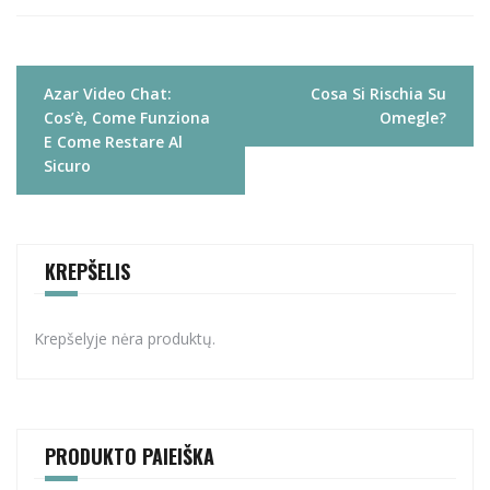
Navigacija
Azar Video Chat:
Cosa Si Rischia Su
tarp
Cos’è, Come Funziona
Omegle?
įrašų
E Come Restare Al
Sicuro
KREPŠELIS
Krepšelyje nėra produktų.
PRODUKTO PAIEIŠKA