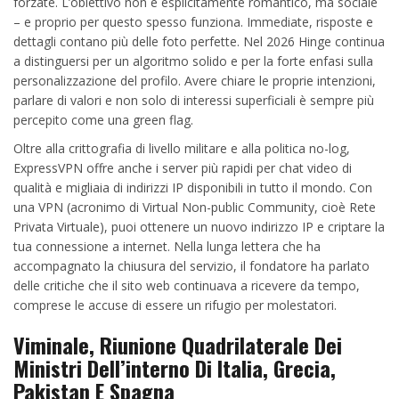
forzate. L’obiettivo non è esplicitamente romantico, ma sociale
– e proprio per questo spesso funziona. Immediate, risposte e
dettagli contano più delle foto perfette. Nel 2026 Hinge continua
a distinguersi per un algoritmo solido e per la forte enfasi sulla
personalizzazione del profilo. Avere chiare le proprie intenzioni,
parlare di valori e non solo di interessi superficiali è sempre più
percepito come una green flag.
Oltre alla crittografia di livello militare e alla politica no-log,
ExpressVPN offre anche i server più rapidi per chat video di
qualità e migliaia di indirizzi IP disponibili in tutto il mondo. Con
una VPN (acronimo di Virtual Non-public Community, cioè Rete
Privata Virtuale), puoi ottenere un nuovo indirizzo IP e criptare la
tua connessione a internet. Nella lunga lettera che ha
accompagnato la chiusura del servizio, il fondatore ha parlato
delle critiche che il sito web continuava a ricevere da tempo,
comprese le accuse di essere un rifugio per molestatori.
Viminale, Riunione Quadrilaterale Dei
Ministri Dell’interno Di Italia, Grecia,
Pakistan E Spagna