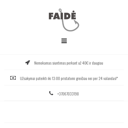
Skip
to
content
Nemokamas siuntimas perkant už 40€ ir daugiau
Užsakymai pateikti iki 13:00 pristatomi greičiau nei per 24 valandas!*
+37067033198