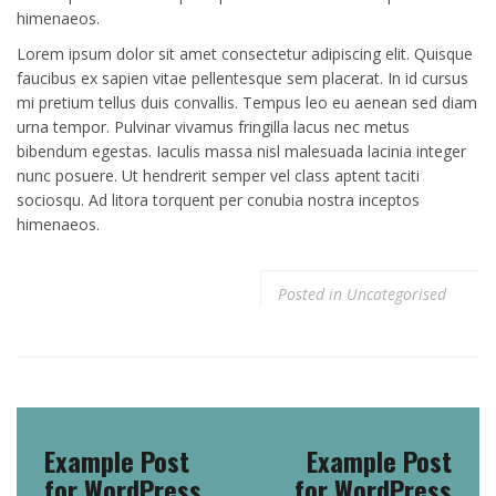
himenaeos.
Lorem ipsum dolor sit amet consectetur adipiscing elit. Quisque
faucibus ex sapien vitae pellentesque sem placerat. In id cursus
mi pretium tellus duis convallis. Tempus leo eu aenean sed diam
urna tempor. Pulvinar vivamus fringilla lacus nec metus
bibendum egestas. Iaculis massa nisl malesuada lacinia integer
nunc posuere. Ut hendrerit semper vel class aptent taciti
sociosqu. Ad litora torquent per conubia nostra inceptos
himenaeos.
Posted in
Uncategorised
Navigacija
tarp
Example Post
Example Post
įrašų
for WordPress
for WordPress