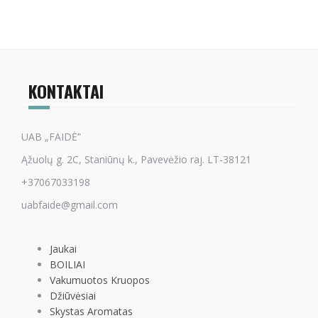
KONTAKTAI
UAB „FAIDĖ”
Ąžuolų g. 2C, Staniūnų k., Pavevėžio raj. LT-38121
+37067033198
uabfaide@gmail.com
Jaukai
BOILIAI
Vakumuotos Kruopos
Džiūvėsiai
Skystas Aromatas