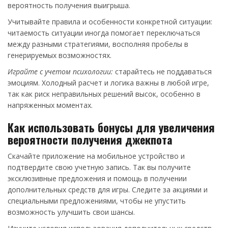
вероятность получения выигрыша.
Учитывайте правила и особенности конкретной ситуации:
читаемость ситуации иногда помогает переключаться
между разными стратегиями, восполняя пробелы в
генерируемых возможностях.
Играйте с учетом психологии:
старайтесь не поддаваться
эмоциям. Холодный расчет и логика важны в любой игре,
так как риск неправильных решений высок, особенно в
напряженных моментах.
Как использовать бонусы для увеличения
вероятности получения джекпота
Скачайте приложение на мобильное устройство и
подтвердите свою учетную запись. Так вы получите
эксклюзивные предложения и помощь в получении
дополнительных средств для игры. Следите за акциями и
специальными предложениями, чтобы не упустить
возможность улучшить свои шансы.