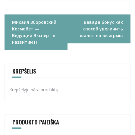
Navigacija
Михаил Зборовский
Вавада бонус как
tarp
Космобет —
способ увеличить
įrašų
Ведущий Эксперт в
шансы на выигрыш
Развитии IT
KREPŠELIS
Krepšelyje nėra produktų.
PRODUKTO PAIEIŠKA