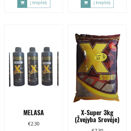
Į krepšelį
Į krepšelį
MELASA
X-Super 3kg
(Žvejyba Srovėje)
€
2.30
€
7.30