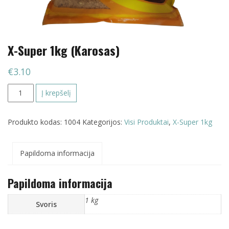
X-Super 1kg (Karosas)
€
3.10
produkto
Į krepšelį
kiekis:
X-
Produkto kodas:
1004
Kategorijos:
Visi Produktai
,
X-Super 1kg
Super
1kg
(Karosas)
Papildoma informacija
Papildoma informacija
1 kg
Svoris