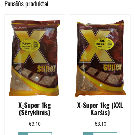
Panašūs produktai
X-Super 1kg
X-Super 1kg (XXL
(Šėryklinis)
Karšis)
€
3.10
€
3.10