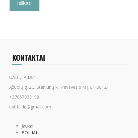
Ieškoti
KONTAKTAI
UAB „FAIDĖ”
Ąžuolų g. 2C, Staniūnų k., Pavevėžio raj. LT-38121
+37067033198
uabfaide@gmail.com
Jaukai
BOILIAI