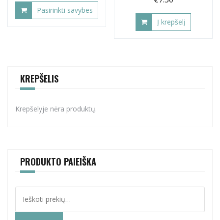
Pasirinkti savybes
Į krepšelį
This
product
has
multiple
variants.
KREPŠELIS
The
options
may
Krepšelyje nėra produktų.
be
chosen
on
the
product
PRODUKTO PAIEIŠKA
page
Ieškoti: