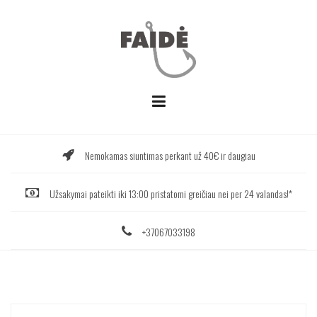
Skip
to
content
Nemokamas siuntimas perkant už 40€ ir daugiau
Užsakymai pateikti iki 13:00 pristatomi greičiau nei per 24 valandas!*
+37067033198