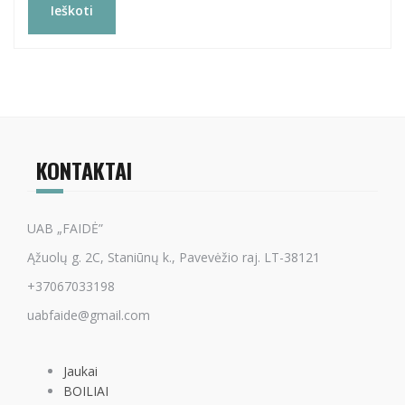
Ieškoti
KONTAKTAI
UAB „FAIDĖ”
Ąžuolų g. 2C, Staniūnų k., Pavevėžio raj. LT-38121
+37067033198
uabfaide@gmail.com
Jaukai
BOILIAI