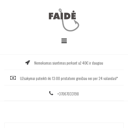
Skip
to
content
Nemokamas siuntimas perkant už 40€ ir daugiau
Užsakymai pateikti iki 13:00 pristatomi greičiau nei per 24 valandas!*
+37067033198