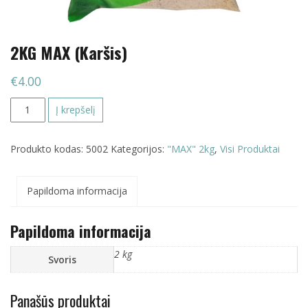
2KG MAX (Karšis)
€
4.00
produkto
Į krepšelį
kiekis:
2KG
Produkto kodas:
5002
Kategorijos:
"MAX" 2kg
,
Visi Produktai
MAX
(Karšis)
Papildoma informacija
Papildoma informacija
2 kg
Svoris
Panašūs produktai