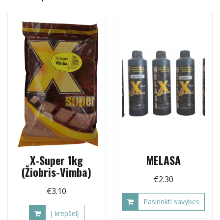
X-Super 1kg
MELASA
(Žiobris-Vimba)
€
2.30
€
3.10
Pasirinkti savybes
Į krepšelį
This