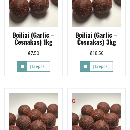
Boiliai (Garlic –
Boiliai (Garlic –
Česnakas) 1kg
Česnakas) 3kg
€
7.50
€
18.50
Į krepšelį
Į krepšelį