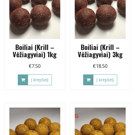
Boiliai (Krill –
Boiliai (Krill –
Vėžiagyviai) 1kg
Vėžiagyviai) 3kg
€
7.50
€
18.50
Į krepšelį
Į krepšelį