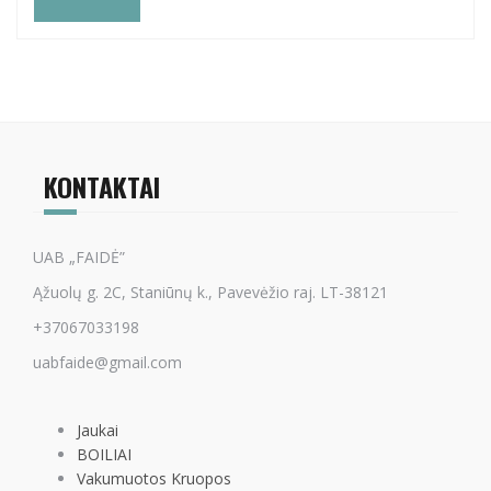
KONTAKTAI
UAB „FAIDĖ”
Ąžuolų g. 2C, Staniūnų k., Pavevėžio raj. LT-38121
+37067033198
uabfaide@gmail.com
Jaukai
BOILIAI
Vakumuotos Kruopos