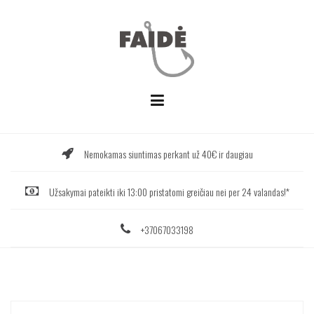
Skip
to
content
Nemokamas siuntimas perkant už 40€ ir daugiau
Užsakymai pateikti iki 13:00 pristatomi greičiau nei per 24 valandas!*
+37067033198