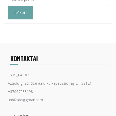
Ieškoti
KONTAKTAI
UAB „FAIDĖ”
Ąžuolų g. 2C, Staniūnų k., Pavevėžio raj. LT-38121
+37067033198
uabfaide@gmail.com
Jaukai