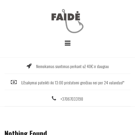
Skip
to
content
Nemokamas siuntimas perkant už 40€ ir daugiau
Užsakymai pateikti iki 13:00 pristatomi greičiau nei per 24 valandas!*
+37067033198
Nothing Found