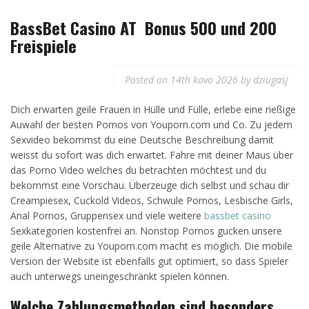
BassBet Casino AT ️ Bonus 500 und 200
Freispiele
Posted on
14th kovo 2026
by
dziugasj
Dich erwarten geile Frauen in Hülle und Fülle, erlebe eine rießige
Auwahl der besten Pornos von Youporn.com und Co. Zu jedem
Sexvideo bekommst du eine Deutsche Beschreibung damit
weisst du sofort was dich erwartet. Fahre mit deiner Maus über
das Porno Video welches du betrachten möchtest und du
bekommst eine Vorschau. Überzeuge dich selbst und schau dir
Creampiesex, Cuckold Videos, Schwule Pornos, Lesbische Girls,
Anal Pornos, Gruppensex und viele weitere
bassbet casino
Sexkategorien kostenfrei an. Nonstop Pornos gucken unsere
geile Alternative zu Youporn.com macht es möglich. Die mobile
Version der Website ist ebenfalls gut optimiert, so dass Spieler
auch unterwegs uneingeschränkt spielen können.
Welche Zahlungsmethoden sind besonders