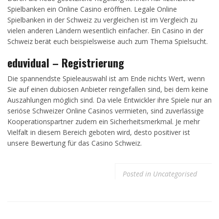
Spielbanken ein Online Casino eröffnen. Legale Online
Spielbanken in der Schweiz zu vergleichen ist im Vergleich zu
vielen anderen Ländern wesentlich einfacher. Ein Casino in der
Schweiz berät euch beispielsweise auch zum Thema Spielsucht.
eduvidual – Registrierung
Die spannendste Spieleauswahl ist am Ende nichts Wert, wenn
Sie auf einen dubiosen Anbieter reingefallen sind, bei dem keine
Auszahlungen möglich sind. Da viele Entwickler ihre Spiele nur an
seriöse Schweizer Online Casinos vermieten, sind zuverlässige
Kooperationspartner zudem ein Sicherheitsmerkmal. Je mehr
Vielfalt in diesem Bereich geboten wird, desto positiver ist
unsere Bewertung für das Casino Schweiz.
Posted in
Uncategorised