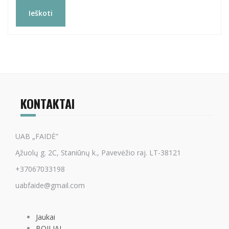
Ieškoti
KONTAKTAI
UAB „FAIDĖ”
Ąžuolų g. 2C, Staniūnų k., Pavevėžio raj. LT-38121
+37067033198
uabfaide@gmail.com
Jaukai
BOILIAI